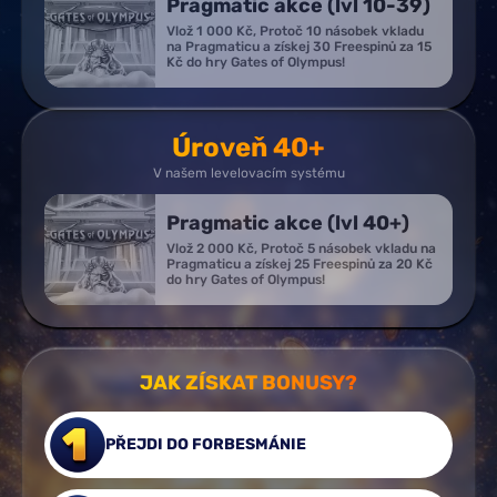
Pragmatic akce (lvl 10-39)
Vlož 1 000 Kč, Protoč 10 násobek vkladu
na Pragmaticu a získej 30 Freespinů za 15
Kč do hry Gates of Olympus!
Úroveň 40+
V našem levelovacím systému
Pragmatic akce (lvl 40+)
Vlož 2 000 Kč, Protoč 5 násobek vkladu na
Pragmaticu a získej 25 Freespinů za 20 Kč
do hry Gates of Olympus!
JAK ZÍSKAT BONUSY?
PŘEJDI DO FORBESMÁNIE