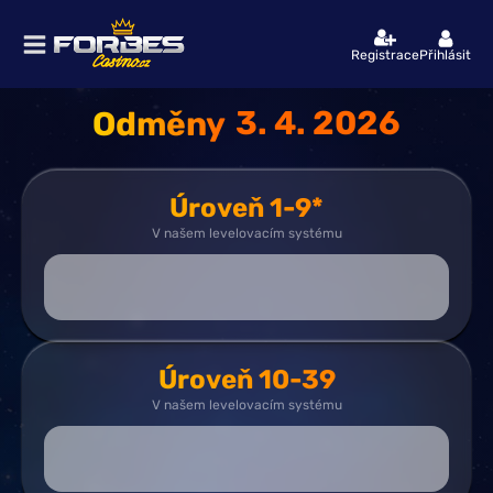
Registrace
Přihlásit
3. 4. 2026
Odměny
Úroveň 1-9*
V našem levelovacím systému
Úroveň 10-39
V našem levelovacím systému