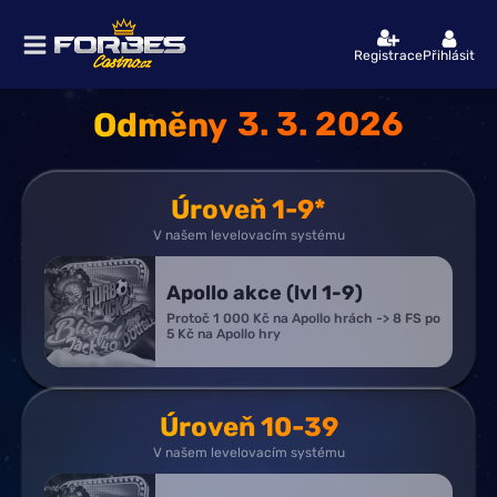
Registrace
Přihlásit
3. 3. 2026
Odměny
Úroveň 1-9*
V našem levelovacím systému
Apollo akce (lvl 1-9)
Protoč 1 000 Kč na Apollo hrách -> 8 FS po
5 Kč na Apollo hry
Úroveň 10-39
V našem levelovacím systému