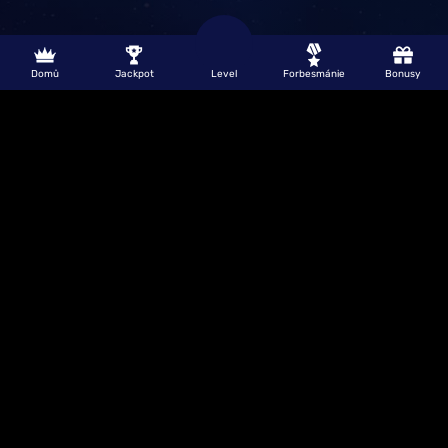
Domů
Jackpot
Level
Forbesmánie
Bonusy
Výrobci her:
Platební metody:
Kontakt