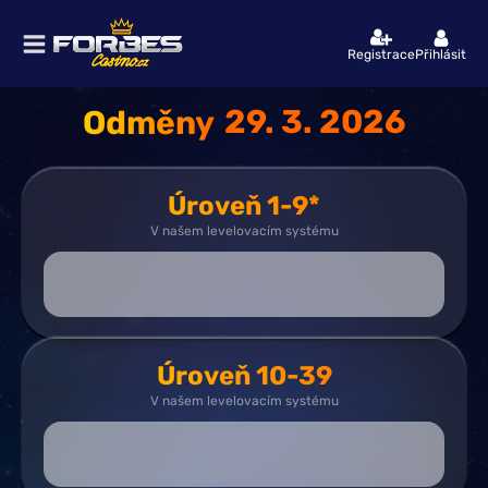
Registrace
Přihlásit
29. 3. 2026
Odměny
Úroveň 1-9*
V našem levelovacím systému
Úroveň 10-39
V našem levelovacím systému