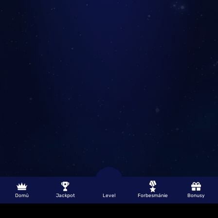
Domů
Jackpot
Level
Forbesmánie
Bonusy