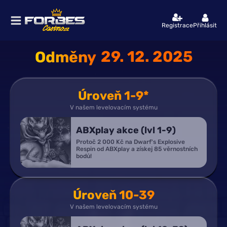
Registrace
Přihlásit
29. 12. 2025
Odměny
Úroveň 1-9*
V našem levelovacím systému
ABXplay akce (lvl 1-9)
Protoč 2 000 Kč na Dwarf's Explosive
Respin od ABXplay a získej 85 věrnostních
bodů!
Úroveň 10-39
V našem levelovacím systému