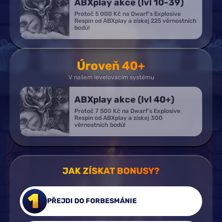
ABXplay akce (lvl 10-39)
Protoč 5 000 Kč na Dwarf's Explosive
Respin od ABXplay a získej 225 věrnostních
bodů!
Úroveň 40+
V našem levelovacím systému
ABXplay akce (lvl 40+)
Protoč 7 500 Kč na Dwarf's Explosive
Respin od ABXplay a získej 300
věrnostních bodů!
JAK ZÍSKAT BONUSY?
PŘEJDI DO FORBESMÁNIE