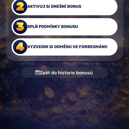
AKTIVUJ SI DNEŠNÍ BONUS
SPLŇ PODMÍNKY BONUSU
VYZVEDNI SI ODMĚNU VE FORBESMÁNII
Zpět do historie bonusů