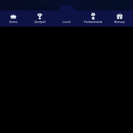
Domů
Jackpot
Level
Forbesmánie
Bonusy
Výrobci her:
Platební metody:
Kontakt