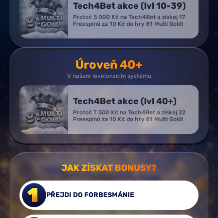
Tech4Bet akce (lvl 10-39)
Protoč 5 000 Kč na Tech4Bet a získej 17
Freespinů za 10 Kč do hry 81 Multi Gold!
Úroveň 40+
V našem levelovacím systému
Tech4Bet akce (lvl 40+)
Protoč 7 500 Kč na Tech4Bet a získej 22
Freespinů za 10 Kč do hry 81 Multi Gold!
JAK ZÍSKAT BONUSY?
PŘEJDI DO FORBESMÁNIE