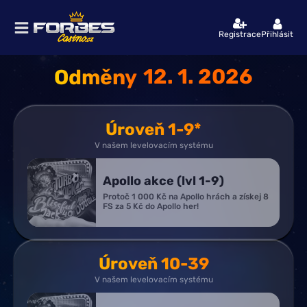
Registrace
Přihlásit
12. 1. 2026
Odměny
Úroveň 1-9*
V našem levelovacím systému
Apollo akce (lvl 1-9)
Protoč 1 000 Kč na Apollo hrách a získej 8
FS za 5 Kč do Apollo her!
Úroveň 10-39
V našem levelovacím systému