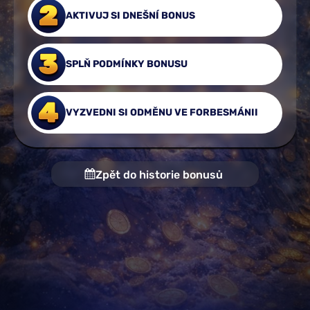
AKTIVUJ SI DNEŠNÍ BONUS
SPLŇ PODMÍNKY BONUSU
VYZVEDNI SI ODMĚNU VE FORBESMÁNII
Zpět do historie bonusů