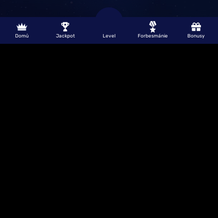
Domů
Jackpot
Level
Forbesmánie
Bonusy
Výrobci her:
Platební metody:
Kontakt